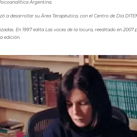
sicoanalítica Argentina.
a desarrollar su Área Terapéutica, con el Centro de Día DITEM,
zadas. En 1997 edita Las voces de la locura, reeditado en 2007 
a edición.