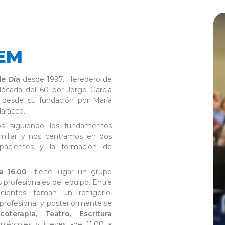
EM
de Día
desde 1997. Heredero de
 década del 60 por Jorge García
o desde su fundación por María
daracco.
s siguiendo los fundamentos
familiar y nos centramos en dos
 pacientes y la formación de
a 16.00
– tiene lugar un grupo
s profesionales del equipo. Entre
ientes toman un refrigerio,
rofesional y posteriormente se
coterapia, Teatro, Escritura
miércoles y jueves -de 11.00 a