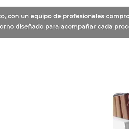
o, con un equipo de profesionales compro
orno diseñado para acompañar cada proc
ITRE
tigación y la docencia en el
mbién hacer prevención y
íquico. Trabajamos
ial de todos los seres humanos
 nuestros pacientes.