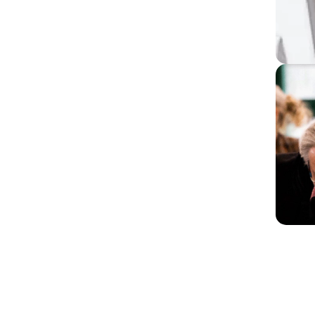
 psicóloga y
 en Función Didáctica de
gentina (A.P.A.) y Miembro
choanalytical Association
os de psicología,
tro DITEM, dirigido por el
quien fue su doscípula.
tividades de formación,
olaboró con el desarrollo
Multifamiliar que se
os Hospitales Moyano y
analítica Argentina.
 simultáneamente comenzó
ca, con el Centro de Día
ítica y multifamiliar.
os en revistas
s voces de la locura,
 Sudamericana , En 2016 la
es del silencio, que ya va