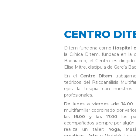
CENTRO DIT
Ditem funciona como
Hospital 
la Clínica Ditem, fundada en la
Badaracco, el Centro es dirigid
Elisa Mitre, discípula de García Ba
En el
Centro Ditem
trabajamo
teóricos del Psicoanálisis Multi
ejes: la terapia con nuestros
profesionales.
De lunes a viernes -de 14.00 
multifamiliar coordinado por vario
las
16.00 y las 17.00
los pac
acompañados siempre por algún p
realiza un taller:
Yoga, Musi
creativas, Arte y Varieté
. Los 