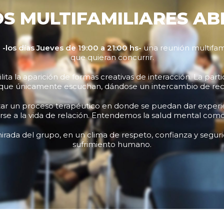
S MULTIFAMILIARES AB
a
-los días Jueves de 19:00 a 21:00 hs-
una reunión multifamil
que quieran concurrir.
ita la aparición de formas creativas de interacción. La part
que únicamente escuchan, dándose un intercambio de recu
izar un proceso terapéutico en donde se puedan dar experien
rse a la vida de relación. Entendemos la salud mental como
rada del grupo, en un clima de respeto, confianza y segurid
sufrimiento humano.