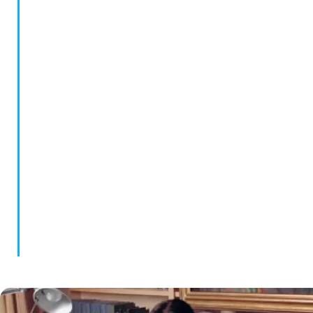
Mientras aún cursaba los estudios de psicología,
comenzó a formar parte del Centro DITEM,
dirigido por el Dr. Jorge García Badaracco, de
quien fue su doscípula. Durante 15 años realizó allí
actividades de formación, investigación y
capacitación. Colaboró con el desarrollo de los
Grupos de Psicoanálisis Multifamiliar que se
abrieron, a partir de 1997, en los Hospitales
Moyano y Borda, y en la Asociación Psicoanalítica
Argentina.
En 1997 creó su Fundación, y simultáneamente
comenzó a desarrollar su Área Terapéutica, con el
Centro de Día DITEM, de orientación
psicoanalítica y multifamiliar.
Ha publicado numerosos artículos en revistas
especializadas. En 1997 edita Las voces de la
locura, reeditado en 2007 por Editorial
Sudamericana , En 2016 la misma editorial
publicó Las voces del silencio, que ya va por su
segunda edición.