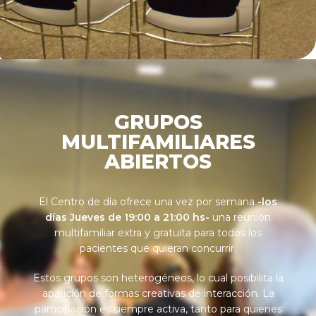
GRUPOS
MULTIFAMILIARES
ABIERTOS
El Centro de día ofrece una vez por semana
-los
días Jueves de 19:00 a 21:00 hs-
una reunión
multifamiliar extra y gratuita para todos los
pacientes que quieran concurrir.
Estos grupos son heterogéneos, lo cual posibilita la
aparición de formas creativas de interacción. La
participación es siempre activa, tanto para quienes