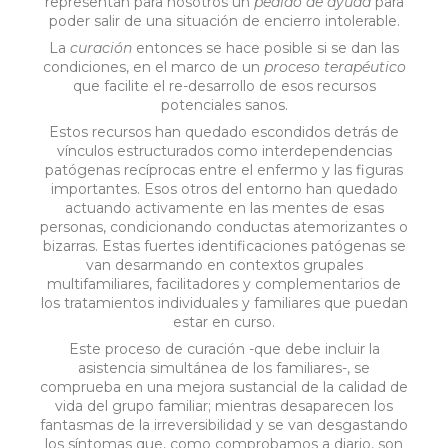
representan para nosotros un
pedido de ayuda
para
poder salir de una situación de encierro intolerable.
La
curación
entonces se hace posible si se dan las
condiciones, en el marco de un
proceso terapéutico
que facilite el re-desarrollo de esos recursos
potenciales sanos.
Estos recursos han quedado escondidos detrás de
vínculos estructurados como interdependencias
patógenas recíprocas entre el enfermo y las figuras
importantes. Esos otros del entorno han quedado
actuando activamente en las mentes de esas
personas, condicionando conductas atemorizantes o
bizarras. Estas fuertes identificaciones patógenas se
van desarmando en contextos grupales
multifamiliares, facilitadores y complementarios de
los tratamientos individuales y familiares que puedan
estar en curso.
Este proceso de curación -que debe incluir la
asistencia simultánea de los familiares-, se
comprueba en una mejora sustancial de la calidad de
vida del grupo familiar; mientras desaparecen los
fantasmas de la irreversibilidad y se van desgastando
los síntomas que, como comprobamos a diario, son