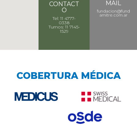
MAIL
CONTACT
O
fundacion@fund
amitre.com.ar
Tel: 11 4777-
0338
Turnos: 11 7145-
1529
COBERTURA MÉDICA