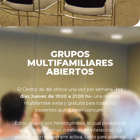
GRUPOS
MULTIFAMILIARES
ABIERTOS
El Centro de día ofrece una vez por semana
-los
días Jueves de 19:00 a 21:00 hs-
una reunión
multifamiliar extra y gratuita para todos los
pacientes que quieran concurrir.
Estos grupos son heterogéneos, lo cual posibilita la
aparición de formas creativas de interacción. La
participación es siempre activa, tanto para quienes