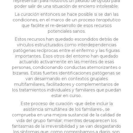
representan para nosotros un
pedido de ayuda
para
poder salir de una situación de encierro intolerable.
La
curación
entonces se hace posible si se dan las
condiciones, en el marco de un
proceso terapéutico
que facilite el re-desarrollo de esos recursos
potenciales sanos.
Estos recursos han quedado escondidos detrás de
vínculos estructurados como interdependencias
patógenas recíprocas entre el enfermo y las figuras
importantes. Esos otros del entorno han quedado
actuando activamente en las mentes de esas
personas, condicionando conductas atemorizantes o
bizarras. Estas fuertes identificaciones patógenas se
van desarmando en contextos grupales
multifamiliares, facilitadores y complementarios de
los tratamientos individuales y familiares que puedan
estar en curso.
Este proceso de curación -que debe incluir la
asistencia simultánea de los familiares-, se
comprueba en una mejora sustancial de la calidad de
vida del grupo familiar; mientras desaparecen los
fantasmas de la irreversibilidad y se van desgastando
los síntomas que, como comprobamos a diario, son