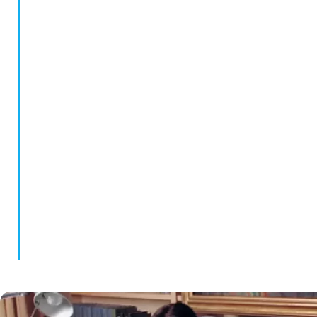
Mientras aún cursaba los estudios de psicología,
comenzó a formar parte del Centro DITEM,
dirigido por el Dr. Jorge García Badaracco, de
quien fue su doscípula. Durante 15 años realizó allí
actividades de formación, investigación y
capacitación. Colaboró con el desarrollo de los
Grupos de Psicoanálisis Multifamiliar que se
abrieron, a partir de 1997, en los Hospitales
Moyano y Borda, y en la Asociación Psicoanalítica
Argentina.
En 1997 creó su Fundación, y simultáneamente
comenzó a desarrollar su Área Terapéutica, con el
Centro de Día DITEM, de orientación
psicoanalítica y multifamiliar.
Ha publicado numerosos artículos en revistas
especializadas. En 1997 edita Las voces de la
locura, reeditado en 2007 por Editorial
Sudamericana , En 2016 la misma editorial
publicó Las voces del silencio, que ya va por su
segunda edición.