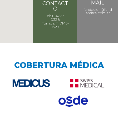
MAIL
CONTACT
O
fundacion@fund
amitre.com.ar
Tel: 11 4777-
0338
Turnos: 11 7145-
1529
COBERTURA MÉDICA