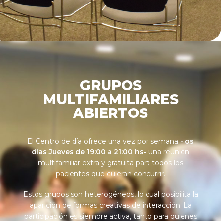
GRUPOS
MULTIFAMILIARES
ABIERTOS
El Centro de día ofrece una vez por semana
-los
días Jueves de 19:00 a 21:00 hs-
una reunión
multifamiliar extra y gratuita para todos los
pacientes que quieran concurrir.
Estos grupos son heterogéneos, lo cual posibilita la
aparición de formas creativas de interacción. La
participación es siempre activa, tanto para quienes