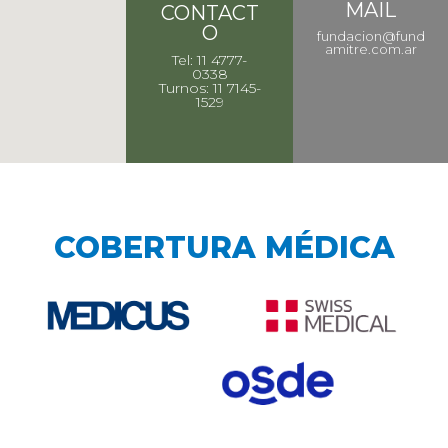
MAIL
CONTACT
O
fundacion@fund
amitre.com.ar
Tel: 11 4777-
0338
Turnos: 11 7145-
1529
COBERTURA MÉDICA