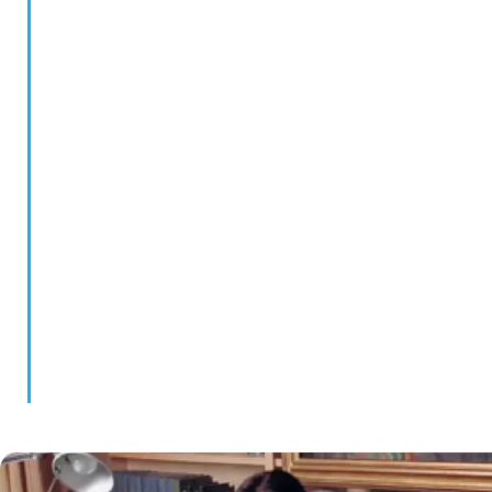
Mientras aún cursaba los estudios de psicología,
comenzó a formar parte del Centro DITEM,
dirigido por el Dr. Jorge García Badaracco, de
quien fue su doscípula. Durante 15 años realizó allí
actividades de formación, investigación y
capacitación. Colaboró con el desarrollo de los
Grupos de Psicoanálisis Multifamiliar que se
abrieron, a partir de 1997, en los Hospitales
Moyano y Borda, y en la Asociación Psicoanalítica
Argentina.
En 1997 creó su Fundación, y simultáneamente
comenzó a desarrollar su Área Terapéutica, con el
Centro de Día DITEM, de orientación
psicoanalítica y multifamiliar.
Ha publicado numerosos artículos en revistas
especializadas. En 1997 edita Las voces de la
locura, reeditado en 2007 por Editorial
Sudamericana , En 2016 la misma editorial
publicó Las voces del silencio, que ya va por su
segunda edición.