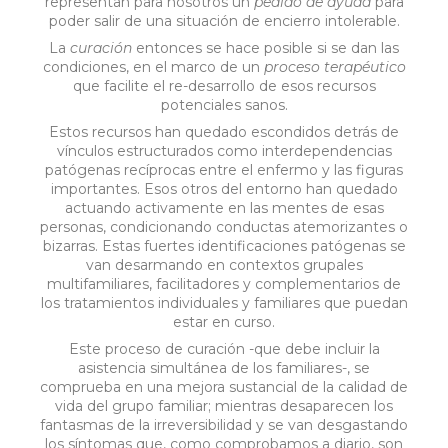
representan para nosotros un
pedido de ayuda
para
poder salir de una situación de encierro intolerable.
La
curación
entonces se hace posible si se dan las
condiciones, en el marco de un
proceso terapéutico
que facilite el re-desarrollo de esos recursos
potenciales sanos.
Estos recursos han quedado escondidos detrás de
vínculos estructurados como interdependencias
patógenas recíprocas entre el enfermo y las figuras
importantes. Esos otros del entorno han quedado
actuando activamente en las mentes de esas
personas, condicionando conductas atemorizantes o
bizarras. Estas fuertes identificaciones patógenas se
van desarmando en contextos grupales
multifamiliares, facilitadores y complementarios de
los tratamientos individuales y familiares que puedan
estar en curso.
Este proceso de curación -que debe incluir la
asistencia simultánea de los familiares-, se
comprueba en una mejora sustancial de la calidad de
vida del grupo familiar; mientras desaparecen los
fantasmas de la irreversibilidad y se van desgastando
los síntomas que, como comprobamos a diario, son