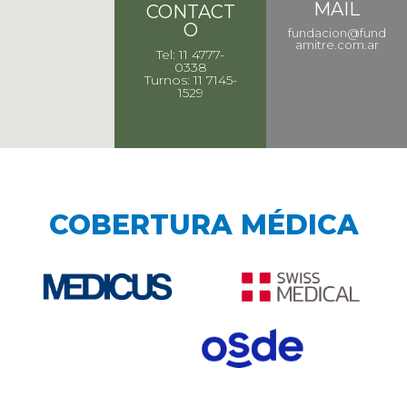
MAIL
CONTACT
O
fundacion@fund
amitre.com.ar
Tel: 11 4777-
0338
Turnos: 11 7145-
1529
COBERTURA MÉDICA