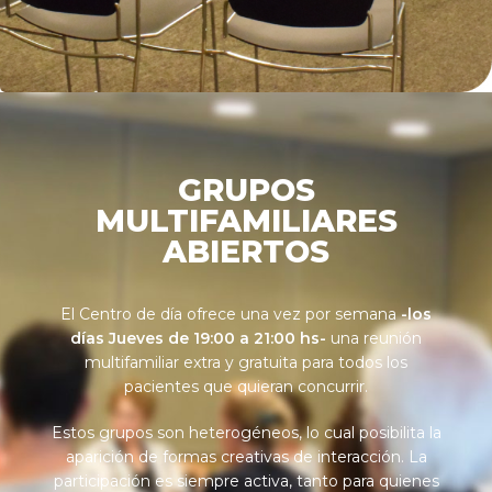
GRUPOS
MULTIFAMILIARES
ABIERTOS
El Centro de día ofrece una vez por semana
-los
días Jueves de 19:00 a 21:00 hs-
una reunión
multifamiliar extra y gratuita para todos los
pacientes que quieran concurrir.
Estos grupos son heterogéneos, lo cual posibilita la
aparición de formas creativas de interacción. La
participación es siempre activa, tanto para quienes