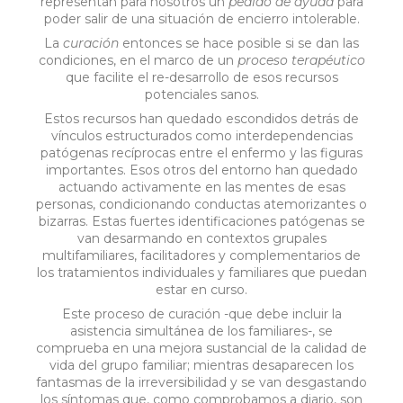
representan para nosotros un
pedido de ayuda
para
poder salir de una situación de encierro intolerable.
La
curación
entonces se hace posible si se dan las
condiciones, en el marco de un
proceso terapéutico
que facilite el re-desarrollo de esos recursos
potenciales sanos.
Estos recursos han quedado escondidos detrás de
vínculos estructurados como interdependencias
patógenas recíprocas entre el enfermo y las figuras
importantes. Esos otros del entorno han quedado
actuando activamente en las mentes de esas
personas, condicionando conductas atemorizantes o
bizarras. Estas fuertes identificaciones patógenas se
van desarmando en contextos grupales
multifamiliares, facilitadores y complementarios de
los tratamientos individuales y familiares que puedan
estar en curso.
Este proceso de curación -que debe incluir la
asistencia simultánea de los familiares-, se
comprueba en una mejora sustancial de la calidad de
vida del grupo familiar; mientras desaparecen los
fantasmas de la irreversibilidad y se van desgastando
los síntomas que, como comprobamos a diario, son