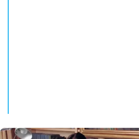
Mientras aún cursaba los estudios de psicología,
comenzó a formar parte del Centro DITEM,
dirigido por el Dr. Jorge García Badaracco, de
quien fue su doscípula. Durante 15 años realizó allí
actividades de formación, investigación y
capacitación. Colaboró con el desarrollo de los
Grupos de Psicoanálisis Multifamiliar que se
abrieron, a partir de 1997, en los Hospitales
Moyano y Borda, y en la Asociación Psicoanalítica
Argentina.
En 1997 creó su Fundación, y simultáneamente
comenzó a desarrollar su Área Terapéutica, con el
Centro de Día DITEM, de orientación
psicoanalítica y multifamiliar.
Ha publicado numerosos artículos en revistas
especializadas. En 1997 edita Las voces de la
locura, reeditado en 2007 por Editorial
Sudamericana , En 2016 la misma editorial
publicó Las voces del silencio, que ya va por su
segunda edición.