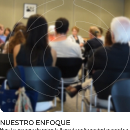
NUESTRO ENFOQUE
Nuestra manera de
mirar
la llamada
enfermedad mental
se