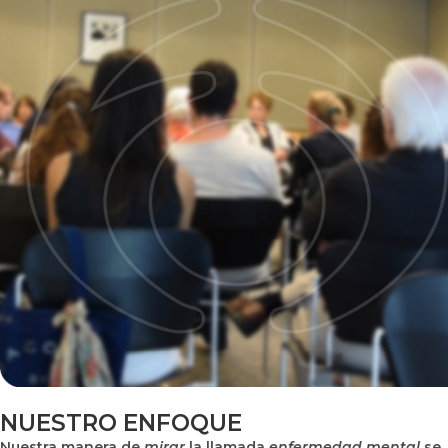
NUESTRO ENFOQUE
Nuestra manera de
mirar
la llamada
enfermedad mental
se