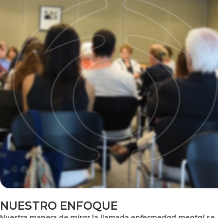
NUESTRO ENFOQUE
Nuestra manera de
mirar
la llamada
enfermedad mental
se